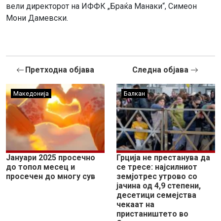
вели директорот на ИФФК „Браќа Манаки“, Симеон
Мони Дамевски.
Претходна објава
Следна објава
Македонија
Балкан
Јануари 2025 просечно
Грција не престанува да
до топол месец и
се тресе: најсилниот
просечен до многу сув
земјотрес утрово со
јачина од 4,9 степени,
десетици семејства
чекаат на
пристаништето во