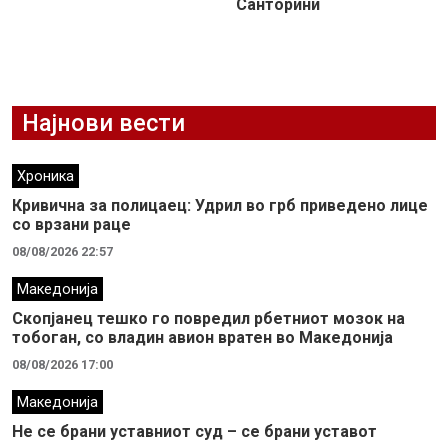
Санторини
Најнови вести
Хроника
Кривична за полицаец: Удрил во грб приведено лице
со врзани раце
08/08/2026 22:57
Македонија
Скопјанец тешко го повредил рбетниот мозок на
тобоган, со владин авион вратен во Македонија
08/08/2026 17:00
Македонија
Не се брани уставниот суд – се брани уставот