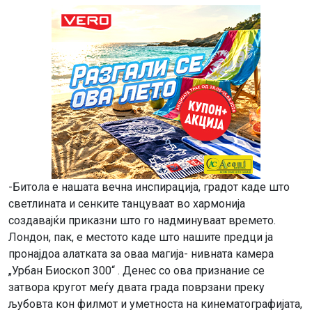
-Битола е нашата вечна инспирација, градот каде што
светлината и сенките танцуваат во хармонија
создавајќи приказни што го надминуваат времето.
Лондон, пак, е местото каде што нашите предци ја
пронајдоа алатката за оваа магија- нивната камера
„Урбан Биоскоп 300“ . Денес со ова признание се
затвора кругот меѓу двата града поврзани преку
љубовта кон филмот и уметноста на кинематографијата,