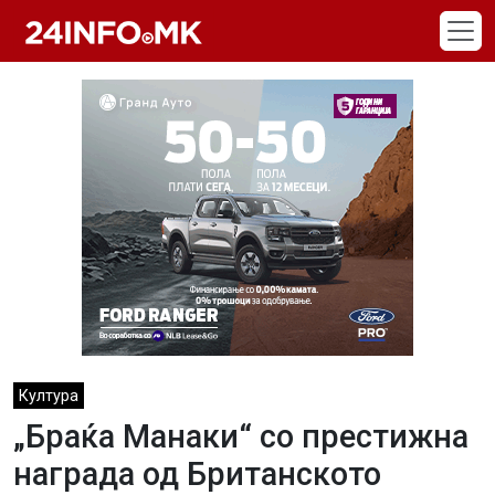
Skip to main content
Култура
„Браќа Манаки“ со престижна
награда од Британското