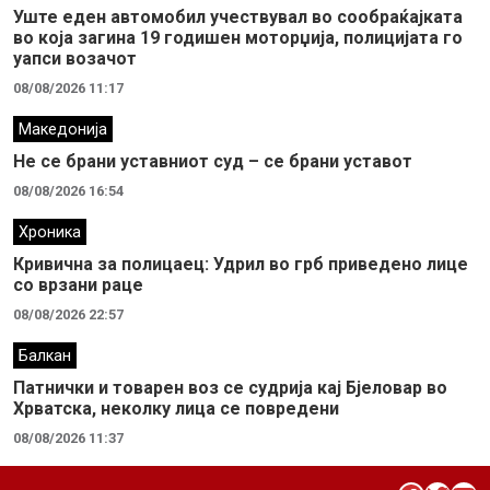
Уште еден автомобил учествувал во сообраќајката
во која загина 19 годишен моторџија, полицијата го
уапси возачот
08/08/2026 11:17
Македонија
Не се брани уставниот суд – се брани уставот
08/08/2026 16:54
Хроника
Кривична за полицаец: Удрил во грб приведено лице
со врзани раце
08/08/2026 22:57
Балкан
Патнички и товарен воз се судрија кај Бјеловар во
Хрватска, неколку лица се повредени
08/08/2026 11:37