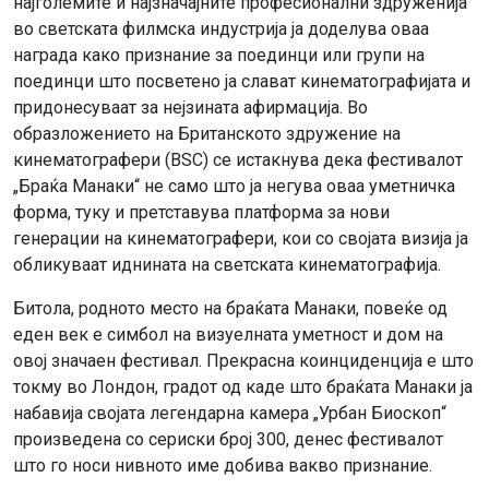
најголемите и најзначајните професионални здруженија
во светската филмска индустрија ја доделува оваа
награда како признание за поединци или групи на
поединци што посветено ја слават кинематографијата и
придонесуваат за нејзината афирмација. Во
образложението на Британското здружение на
кинематографери (BSC) се истакнува дека фестивалот
„Браќа Манаки“ не само што ја негува оваа уметничка
форма, туку и претставува платформа за нови
генерации на кинематографери, кои со својата визија ја
обликуваат иднината на светската кинематографија.
Битола, родното место на браќата Манаки, повеќе од
еден век е симбол на визуелната уметност и дом на
овој значаен фестивал. Прекрасна коинциденција е што
токму во Лондон, градот од каде што браќата Манаки ја
набавија својата легендарна камера „Урбан Биоскоп“
произведена со сериски број 300, денес фестивалот
што го носи нивното име добива вакво признание.