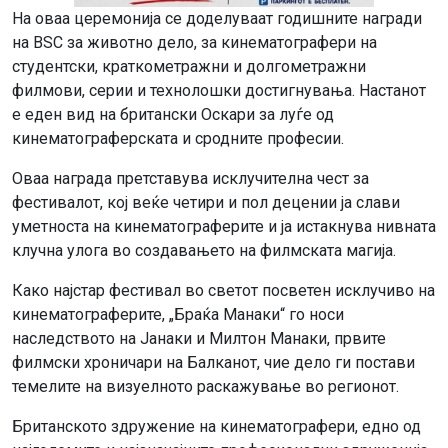
На оваа церемонија се доделуваат годишните награди
на BSC за животно дело, за кинематографери на
студентски, краткометражни и долгометражни
филмови, серии и технолошки достигнувања. Настанот
е еден вид на британски Оскари за луѓе од
кинематограферската и сродните професии.
Оваа награда претставува исклучителна чест за
фестивалот, кој веќе четири и пол децении ја слави
уметноста на кинематограферите и ја истакнува нивната
клучна улога во создавањето на филмската магија.
Како најстар фестивал во светот посветен исклучиво на
кинематограферите, „Браќа Манаки“ го носи
наследството на Јанаки и Милтон Манаки, првите
филмски хроничари на Балканот, чие дело ги постави
темелите на визуелното раскажување во регионот.
Британското здружение на кинематографери, едно од