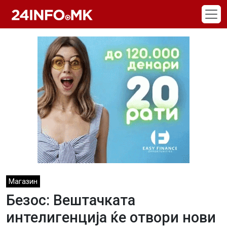
Skip to main content
Магазин
Безос: Вештачката
интелигенција ќе отвори нови