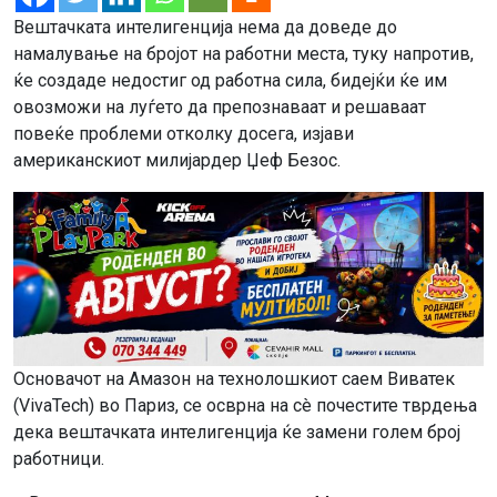
Вештачката интелигенција нема да доведе до
намалување на бројот на работни места, туку напротив,
ќе создаде недостиг од работна сила, бидејќи ќе им
овозможи на луѓето да препознаваат и решаваат
повеќе проблеми отколку досега, изјави
американскиот милијардер Џеф Безос.
Основачот на Амазон на технолошкиот саем Виватек
(VivaTech) во Париз, се осврна на сè почестите тврдења
дека вештачката интелигенција ќе замени голем број
работници.