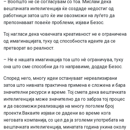
– Воопшто не се согласувам со тоа. Мислам дека
вештачката интелигенција ќе создаде недостиг од
работници затоа што ќе им овозможи на луѓето да
препознаваат повеќе проблеми, изјави Безос.
Тој нагласи дека човечката креативност не е ограничена
од имагинацијата, туку од способноста идеите да се
претворат во реалност.
– Не е нашата имагинација тоа што нè ограничува, туку
она што сме способни да го направиме, додаде Безос.
Според него, многу идеи остануваат нереализирани
затоа што нивната практична примена е сложена и бара
значителни ресурси и време. Тој смета дека вештачката
интелигенција може значително да го забрза тој процес
и да овозможи реализација на многу поголем број
проекти.Ваквите изјави се дадени во време кога
неговата компанија, со цел да ја зголеми употребата на
вештачката интелигенција, минатата година укина околу