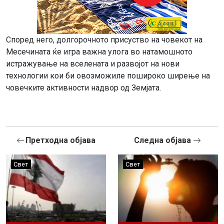
Според него, долгорочното присуство на човекот на
Месечината ќе игра важна улога во натамошното
истражување на вселената и развојот на нови
технологии кои би овозможиле пошироко ширење на
човечките активности надвор од Земјата.
Претходна објава
Следна објава
Свет
Свет