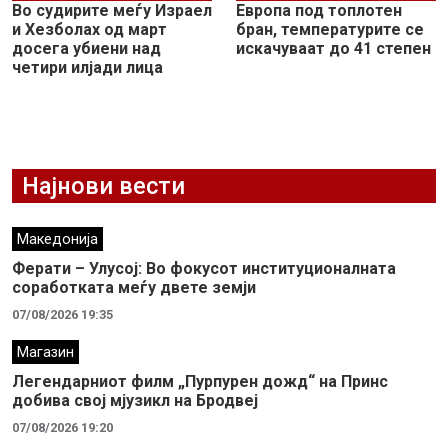
Во судирите меѓу Израел
Европа под топлотен
и Хезболах од март
бран, температурите се
досега убиени над
искачуваат до 41 степен
четири илјади лица
Најнови вести
Македонија
Ферати – Улусој: Во фокусот институционалната
соработката меѓу двете земји
07/08/2026 19:35
Магазин
Легендарниот филм „Пурпурен дожд“ на Принс
добива свој мјузикл на Бродвеј
07/08/2026 19:20