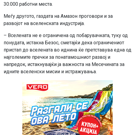
30.000 работни места.
Меѓу другото, газдата на Амазон проговори и за
развојот на вселенската индустрија.
– Вселената не е ограничена од побарувачката, туку од
понудата, истакна Безос, сметајќи дека ограничениот
пристап до вселената во иднина ќе претставува една од
најголемите пречки за понатамошниот развој и
напредок, истакнувајќи ја важноста на Месечината за
идните вселенски мисии и истражувања.