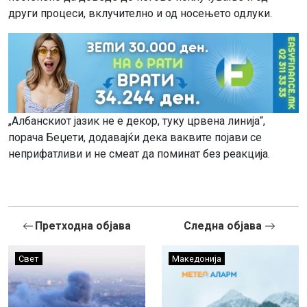
други процеси, вклучително и од носењето одлуки.
„Албанскиот јазик не е декор, туку црвена линија“,
порача Беџети, додавајќи дека ваквите појави се
неприфатливи и не смеат да поминат без реакција.
Претходна објава
Следна објава
Свет
Македонија