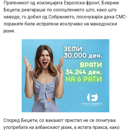
Пратеникот од коалицијата Европски фронт, Блерим
Беџети, реагираше по соопштението што, како што
наведе, го добил од Собранието, посочувајќи дека СМС-
пораките биле испратени исклучиво на македонски
јазик.
Според Беџети, со ваквиот пристап не се почитува
употребата на албанскиот јазик, а истата пракса, како