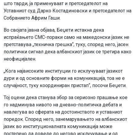
што тврди, ја применуваат и претседателот на
Уставниот суд Дарко Костадиновски и претседателот на
Собранието Африм Гаши.
Во својата јавна објава, Беџети истакна дека
испраќањето СМС-пораки само на македонски јазик не
претставува „техничка грешка“, туку, според него, јасен
политички сигнал дека албанскиот јазик се третира како
неофицијален.
„Кога највисоките институции го исклучуваат јазикот
дури и од основните форми на комуникација, тоа не е
случајност, туку координиран пристап“, посочи Беџети.
Тој оцени дека станува збор за сериозно прашање кое
го надминува нивото на дневно-политичка дебата и
навлегува во сферата на достоинството и уставниот
поредок. Според него, занемарувањето на албанскиот
јазик во институционалната комуникација може
постепено да доведе до негово исклучување и од