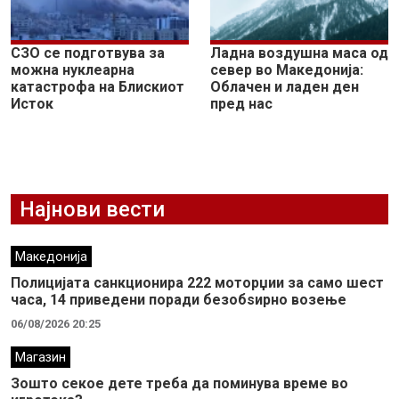
СЗО се подготвува за
Ладна воздушна маса од
можна нуклеарна
север во Македонија:
катастрофа на Блискиот
Облачен и ладен ден
Исток
пред нас
Најнови вести
Македонија
Полицијата санкционира 222 моторџии за само шест
часа, 14 приведени поради безобѕирно возење
06/08/2026 20:25
Магазин
Зошто секое дете треба да поминува време во