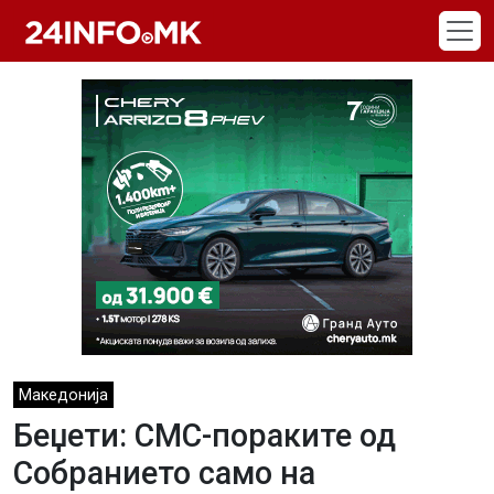
Skip to main content
Македонија
Беџети: СМС-пораките од
Собранието само на