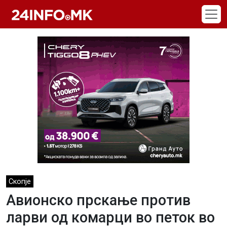
Skip to main content
Скопје
Авионско прскање против
ларви од комарци во петок во