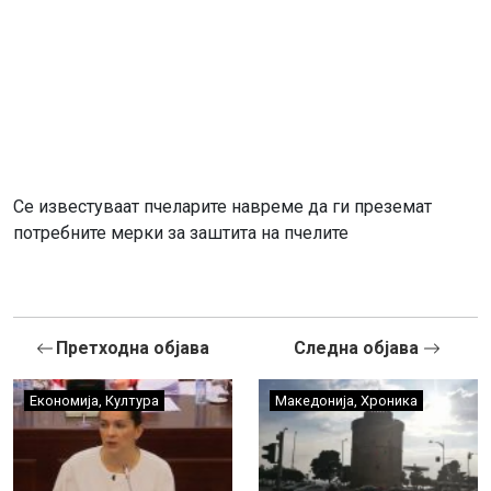
Се известуваат пчеларите навреме да ги преземат
потребните мерки за заштита на пчелите
Претходна објава
Следна објава
Економија
,
Култура
Македонија
,
Хроника