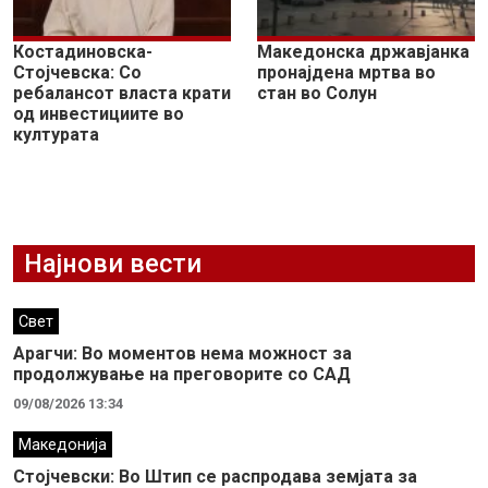
Костадиновска-
Македонска државјанка
Стојчевска: Со
пронајдена мртва во
ребалансот власта крати
стан во Солун
од инвестициите во
културата
Најнови вести
Свет
Арагчи: Во моментов нема можност за
продолжување на преговорите со САД
09/08/2026 13:34
Македонија
Стојчевски: Во Штип се распродава земјата за