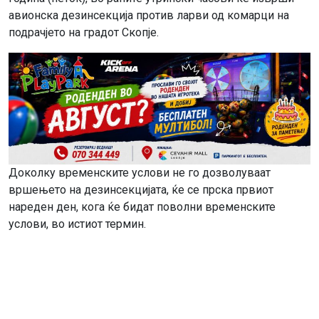
авионска дезинсекција против ларви од комарци на
подрачјето на градот Скопје.
Доколку временските услови не го дозволуваат
вршењето на дезинсекцијата, ќе се прска првиот
нареден ден, кога ќе бидат поволни временските
услови, во истиот термин.