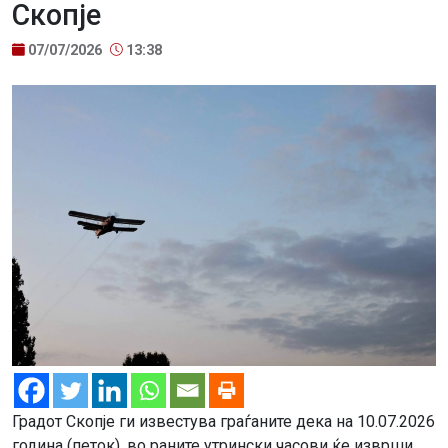
Скопје
07/07/2026
13:38
Градот Скопје ги известува граѓаните дека на 10.07.2026
година (петок), во раните утрински часови ќе изврши