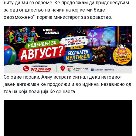
ниту да ми го одземе. Ќе продолжам да придонесувам
за ова општество на начин на кој ќе ми биде
овозможено“, порача министерот за здравство.
Со овие пораки, Алиу испрати сигнал дека неговиот
јавен ангажман ќе продолжи и во иднина, независно од
тоа на која позиција ќе се наоѓа.