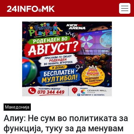
Skip to main content
Македонија
Алиу: Не сум во политиката за
функција, туку за да менувам