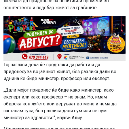
желбата да придонесе за позитивни промени во
општеството и подобар живот за граѓаните.
Тој нагласи дека ќе продолжи да работи и да
придонесува во јавниот живот, без разлика дали во
иднина ќе биде министер, професор или експерт.
„Дали мојот придонес ќе биде како министер, како
експерт или како професор – не знам. Но, имам
обврска кон луѓето кои веруваат во мене и нема да
застанам тука, без разлика дали сум или не сум
министер за здравство“, изјави Алиу.