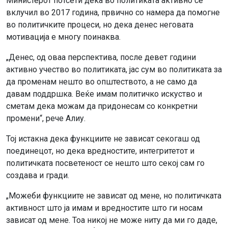
Министерот потсети дека во политиката активно се
вклучил во 2017 година, првично со намера да помогне
во политичките процеси, но дека денес неговата
мотивација е многу поинаква.
„Денес, од оваа перспектива, после девет години
активно учество во политиката, јас сум во политиката за
да променам нешто во општеството, а не само да
давам поддршка. Веќе имам политичко искуство и
сметам дека можам да придонесам со конкретни
промени“, рече Алиу.
Тој истакна дека функциите не зависат секогаш од
поединецот, но дека вредностите, интегритетот и
политичката посветеност се нешто што секој сам го
создава и гради.
„Можеби функциите не зависат од мене, но политичката
активност што ја имам и вредностите што ги носам
зависат од мене. Тоа никој не може ниту да ми го даде,