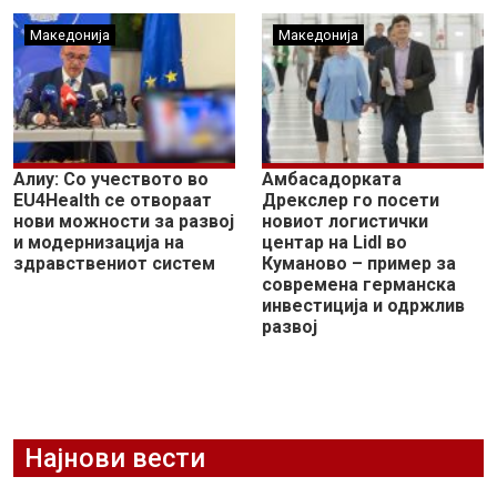
Македонија
Македонија
Алиу: Со учеството во
Амбасадорката
EU4Health се отвораат
Дрекслер го посети
нови можности за развој
новиот логистички
и модернизација на
центар на Lidl во
здравствениот систем
Куманово – пример за
современа германска
инвестиција и одржлив
развој
Најнови вести