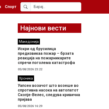
н
Спорт
Најнови вести
Македонија
Искри од брусилица
предизвикаа пожар – брзата
реакција на пожарникарите
спречи поголема катастрофа
05/08/2026 23:22
Хроника
Уапсен возачот што возеше во
спротивна насока на автопатот
Скопје-Велес, следува кривична
пријава
05/08/2026 16:29