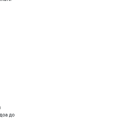
и
едоа до