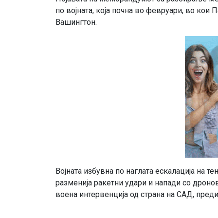
по војната, која почна во февруари, во кои
Вашингтон.
Војната избувна по наглата ескалација на т
разменија ракетни удари и напади со дроно
воена интервенција од страна на САД, пред