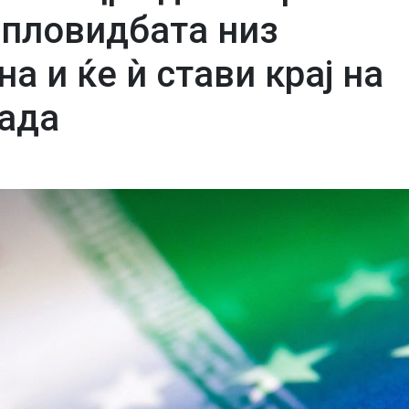
 пловидбата низ
а и ќе ѝ стави крај на
ада