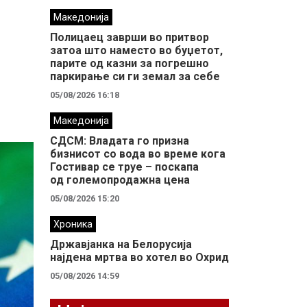
Македонија
Полицаец заврши во притвор
затоа што наместо во буџетот,
парите од казни за погрешно
паркирање си ги земал за себе
05/08/2026 16:18
Македонија
СДСМ: Владата го призна
бизнисот со вода во време кога
Гостивар се труе – поскапа
од големопродажна цена
05/08/2026 15:20
Хроника
Државјанка на Белорусија
најдена мртва во хотел во Охрид
05/08/2026 14:59