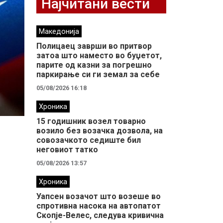
Најчитани вести
Македонија
Полицаец заврши во притвор
затоа што наместо во буџетот,
парите од казни за погрешно
паркирање си ги земал за себе
05/08/2026 16:18
Хроника
15 годишник возел товарно
возило без возачка дозвола, на
совозачкото седиште бил
неговиот татко
05/08/2026 13:57
Хроника
Уапсен возачот што возеше во
спротивна насока на автопатот
Скопје-Велес, следува кривична