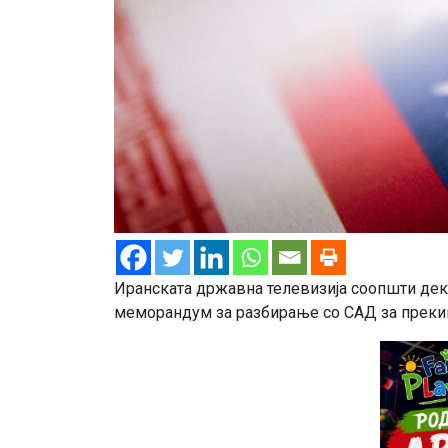
Иранската државна телевизија соопшти дека
меморандум за разбирање со САД за прекин