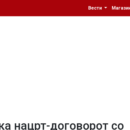
Вести
Магази
ка нацрт-договорот со