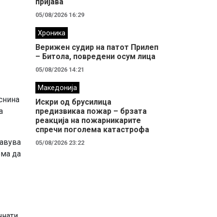
пријава
05/08/2026 16:29
Хроника
Верижен судир на патот Прилеп
– Битола, повредени осум лица
05/08/2026 14:21
Македонија
снина
Искри од брусилица
предизвикаа пожар – брзата
а
реакција на пожарникарите
спречи поголема катастрофа
равува
05/08/2026 23:22
ема да
чнати