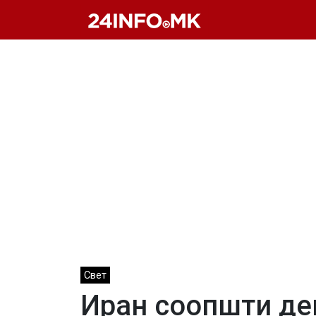
Skip to main content
Свет
Иран соопшти де