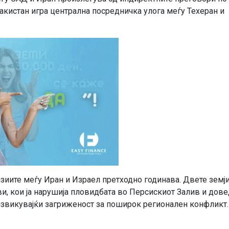
 Пакистан игра централна посредничка улога меѓу Техеран и
ензиите меѓу Иран и Израел претходно годинава. Двете земј
ви, кои ја нарушија пловидбата во Персискиот Залив и дов
извикувајќи загриженост за поширок регионален конфликт.