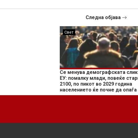
Следна објава
Свет
Се менува демографската слик
ЕУ: помалку млади, повеќе стар
2100, по пикот во 2029 година
населението ќе почне да опаѓа