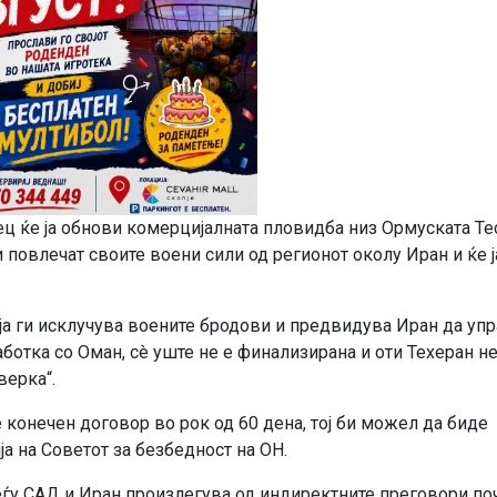
ец ќе ја обнови комерцијалната пловидба низ Ормуската Те
и повлечат своите воени сили од регионот околу Иран и ќе ј
оја ги исклучува воените бродови и предвидува Иран да уп
аботка со Оман, сè уште не е финализирана и оти Техеран н
верка“.
конечен договор во рок од 60 дена, тој би можел да биде
а на Советот за безбедност на ОН.
ѓу САД и Иран произлегува од индиректните преговори по