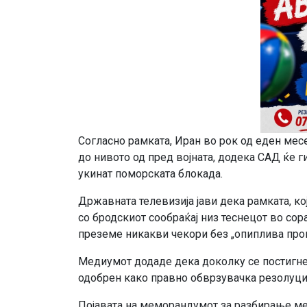
Согласно рамката, Иран во рок од еден мес
до нивото од пред војната, додека САД ќе г
укинат поморската блокада.
Државната телевизија јави дека рамката, к
со бродскиот сообраќај низ теснецот во сор
преземе никакви чекори без „опиплива про
Медиумот додаде дека доколку се постигне 
одобрен како правно обврзувачка резолуциј
Појавата на меморандумот за разбирање ме