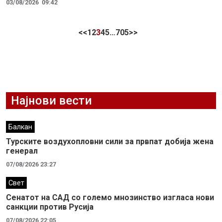
03/08/2026
09:42
<<
1
2
3
4
5
…
705
>>
Најнови вести
Балкан
Турските воздухопловни сили за првпат добија жена
генерал
07/08/2026 23:27
Свет
Сенатот на САД со големо мнозинство изгласа нови
санкции против Русија
07/08/2026 22:05