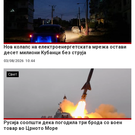
Нов колапс на електроенергетската мрежа остави
десет милиони Кубанци без струја
03/08/2026
10:44
Свет
Русија соопшти дека погодила три брода со воен
товар во Црното Море