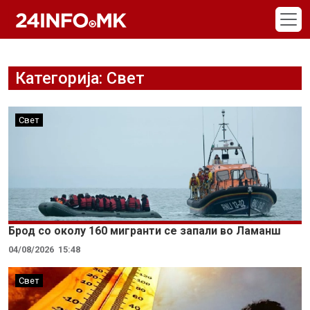
Skip to main content
Категорија: Свет
Свет
Брод со околу 160 мигранти се запали во Ламанш
04/08/2026
15:48
Свет