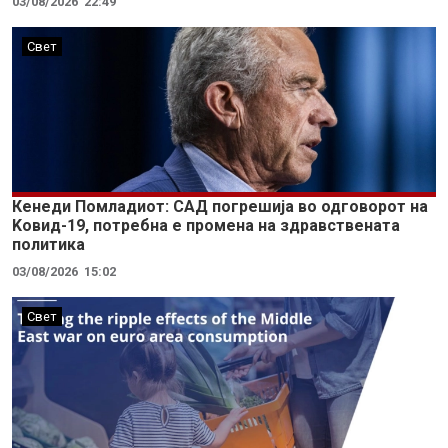
03/08/2026
22:49
Свет
Кенеди Помладиот: САД погрешија во одговорот на
Kовид-19, потребна е промена на здравствената
политика
03/08/2026
15:02
Свет