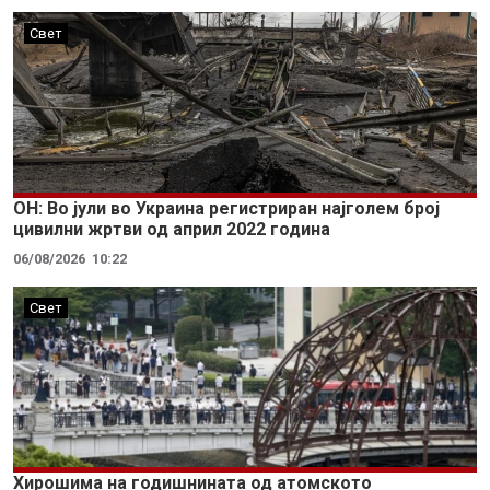
Свет
ОН: Во јули во Украина регистриран најголем број
цивилни жртви од април 2022 година
06/08/2026
10:22
Свет
Хирошима на годишнината од атомското