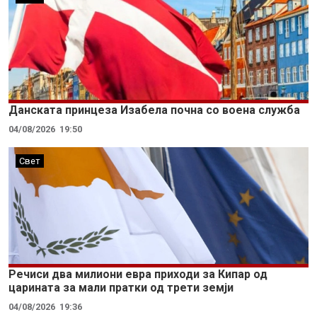
Данската принцеза Изабела почна со воена служба
04/08/2026
19:50
Свет
Речиси два милиони евра приходи за Кипар од
царината за мали пратки од трети земји
04/08/2026
19:36