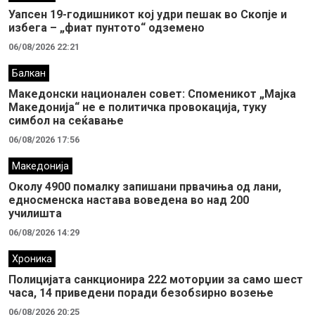
Уапсен 19-годишникот кој удри пешак во Скопје и
избега – „фиат пунтото“ одземено
06/08/2026 22:21
Балкан
Македонски национален совет: Споменикот „Мајка
Македонија“ не е политичка провокација, туку
симбол на сеќавање
06/08/2026 17:56
Македонија
Околу 4900 помалку запишани првачиња од лани,
едносменска настава воведена во над 200
училишта
06/08/2026 14:29
Хроника
Полицијата санкционира 222 моторџии за само шест
часа, 14 приведени поради безобѕирно возење
06/08/2026 20:25