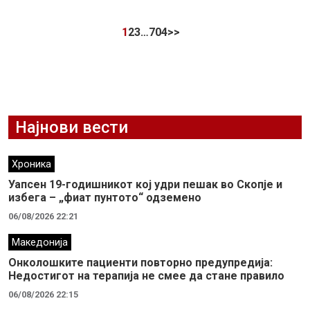
1
2
3
…
704
>>
Најнови вести
Хроника
Уапсен 19-годишникот кој удри пешак во Скопје и
избега – „фиат пунтото“ одземено
06/08/2026 22:21
Македонија
Онколошките пациенти повторно предупредија:
Недостигот на терапија не смее да стане правило
06/08/2026 22:15