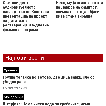
Светски ден на
Некој му ја згазна ногата
аудиовизуелното
на Лавров на самитот,
наследство во Кинотека:
снимката што ја објави
презентација на проект
Киев стана вирална
за дигитална
реставрација и 4-дневна
филмска програма
Најнови вести
Хроника
Групна тепачка во Тетово, две лица завршиле со
убодни рани
08/08/2026 14:59
Македонија
Штерјова: Нема чиста вода за граѓаните, нема