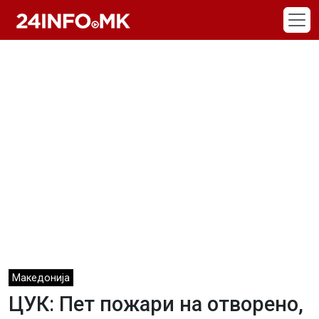
Skip to main content
Македонија
ЦУК: Пет пожари на отворено,