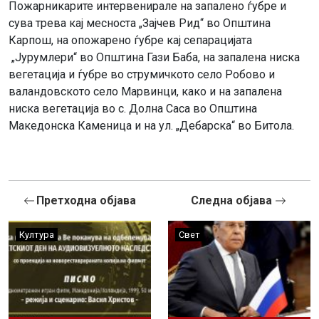
Пожарникарите интервенирале на запаленo ѓубре и
сува трева кај месноста „Зајчев Рид“ во Општина
Карпош, на опожарено ѓубре кај сепарацијата
„Јурумлери“ во Општина Гази Баба, на запалена ниска
вегетација и ѓубре во струмичкото село Робово и
валандовското село Марвинци, како и на запалена
ниска вегетација во с. Долна Саса во Општина
Македонска Каменица и на ул. „Дебарска“ во Битола.
Претходна објава
Следна објава
Култура
Свет