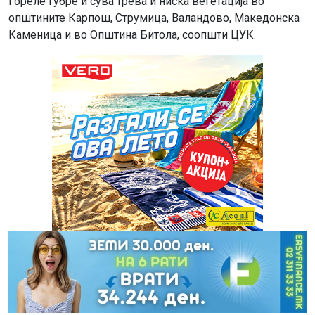
Гореле ѓубре и сува трева и ниска вегетација во
општините Карпош, Струмица, Валандово, Македонска
Каменица и во Општина Битола, соопшти ЦУК.