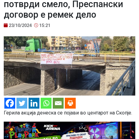
потврди смело, Преспански
договор е ремек дело
23/10/2024
15:21
Герила акција денеска се појави во центарот на Скопје.