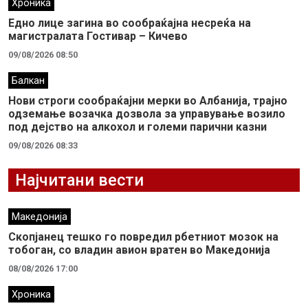
Хроника
Едно лице загина во сообраќајна несреќа на
магистралата Гостивар – Кичево
09/08/2026 08:50
Балкан
Нови строги сообраќајни мерки во Aлбанија, трајно
одземање возачка дозвола за управување возило
под дејство на алкохол и големи парични казни
09/08/2026 08:33
Најчитани вести
Македонија
Скопјанец тешко го повредил рбетниот мозок на
тобоган, со владин авион вратен во Македонија
08/08/2026 17:00
Хроника