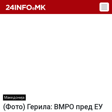
Skip to main content
Македонија
(Фото) Герила: ВМРО пред ЕУ