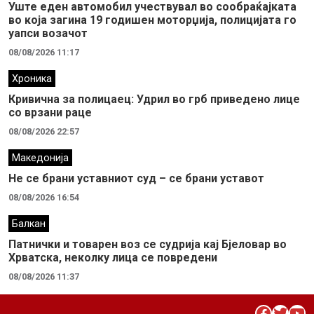
Уште еден автомобил учествувал во сообраќајката
во која загина 19 годишен моторџија, полицијата го
уапси возачот
08/08/2026 11:17
Хроника
Кривична за полицаец: Удрил во грб приведено лице
со врзани раце
08/08/2026 22:57
Македонија
Не се брани уставниот суд – се брани уставот
08/08/2026 16:54
Балкан
Патнички и товарен воз се судрија кај Бјеловар во
Хрватска, неколку лица се повредени
08/08/2026 11:37
Facebook
Twitter
YouTube