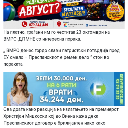
На платно, граѓани им го честитаа 23 октомври на
ВМРО-ДПМНЕ со интересна порака.
,, ВМРО денес гордо слави патриотски потврдија пред
ЕУ смело – Преспанскиот е ремек дело ” стои во
пораката.
Ова доаѓа како реакција на излагањето на премиерот
Христијан Мицкоски кој во Виена кажа дека
Преспанскиот договор е брилијантен иако како