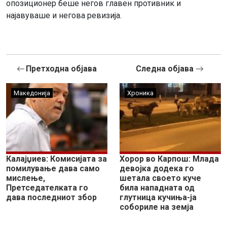
опозиционер беше негов главен противник и
најавуваше и негова ревизија.
Претходна објава
Следна објава
Македонија
Хроника
Калајџиев: Комисијата за
Хорор во Карпош: Млада
помилување дава само
девојка додека го
мислење,
шетала своето куче
Претседателката го
била нападната од
дава последниот збор
глутница кучиња-ја
собориле на земја