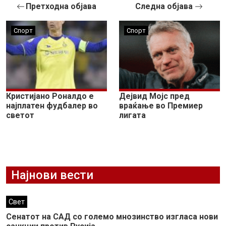
Претходна објава
Следна објава
Спорт
Спорт
Кристијано Роналдо е
Дејвид Мојс пред
најплатен фудбалер во
враќање во Премиер
светот
лигата
Најнови вести
Свет
Сенатот на САД со големо мнозинство изгласа нови