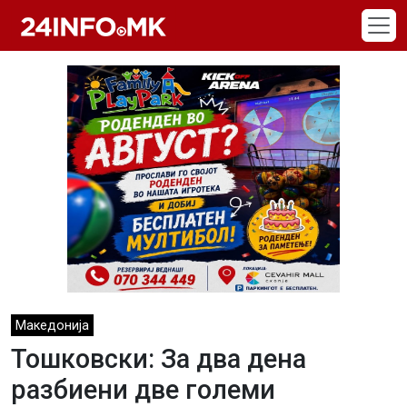
Skip to main content
Македонија
Тошковски: За два дена
разбиени две големи