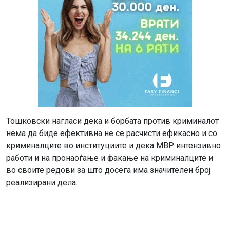
Тошковски нагласи дека и борбата против криминалот
нема да биде ефективна не се расчисти ефикасно и со
криминалците во институциите и дека МВР интензивно
работи и на пронаоѓање и факање на криминалците и
во своите редови за што досега има значителен број
реализирани дела.