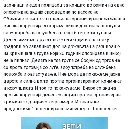
цариници и еден полицаец за коишто во рамки на една
оперативна акција спроведена по насока на
Обвинителството за гонење на организиран криминал и
висока корупција во кој има силни докази за поткуп и
злоупотреба на службена положба и овластување.
Денес имавме друга опсежна акција во неколку
градови во западниот дел на државата на разбивање
на криминална група која 20 години оперирала и никој
не ја пипнал. Делата на таа група се бројни од трговија
со дрога, трговија со луѓе, злоупотреба на службена
положба и овластување. Ние мора да покажеме јасна
цврста и силна волја против организираниот криминал
и корупцијата. И тоа го покажуваме. Вчера со акција
против корупција денес со акција против организиран
криминал од највисоки размери. И така и ќе
продолжиме.”, потенцираше министерот Тошковски.