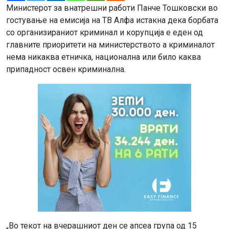
Министерот за внатрешни работи Панче Тошковски во
гостување на емисија на ТВ Алфа истакна дека борбата
со организираниот криминал и корупција е еден од
главните приоритети на министерството а криминалот
нема никаква етничка, национална или било каква
припадност освен криминална.
„Во текот на вчерашниот ден се апсеа група од 15