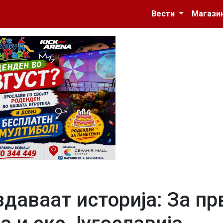
Вести
Магази
здаваат историја: За пр