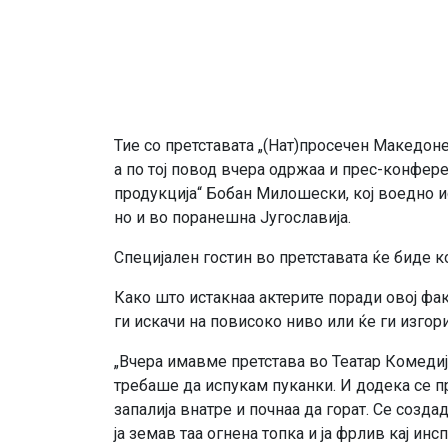
Тие со претставата „(Нат)просечен Македоне
а по тој повод вчера одржаа и прес-конфере
продукција“ Бобан Милошески, кој воедно ис
но и во поранешна Југославија.
Специјален гостин во претставата ќе биде 
Како што истакнаа актерите поради овој фак
ги искачи на повисоко ниво или ќе ги изгори
„Вчера имавме претстава во Театар Комедија
требаше да испукам пуканки. И додека се пр
запалија внатре и почнаа да горат. Се созд
ја земав таа огнена топка и ја фрлив кај и