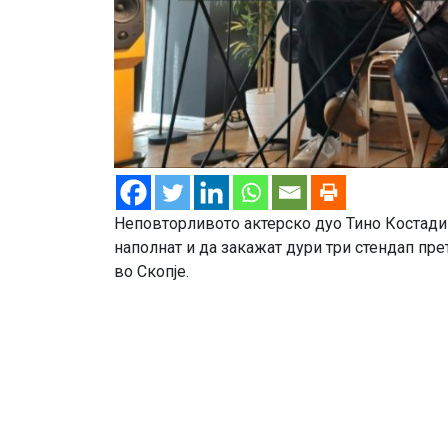
Неповторливото актерско дуо Тино Костадин
наполнат и да закажат дури три стендап пре
во Скопје.