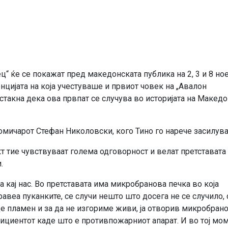
ц“ ќе се покажат пред македонската публика на 2, 3 и 8 но
нцијата на која учестуваше и првиот човек на „Авалон
такна дека ова првпат се случува во историјата на Македо
комичарот Стефан Николовски, кого Тино го нарече засилув
т тие чувствуваат голема одговорност и велат претставата
.
 кај нас. Во претставата има микробранова печка во која
авеа пуканките, се случи нешто што досега не се случило, 
аде пламен и за да не изгориме живи, ја отворив микробрано
нспициентот каде што е противпожарниот апарат. И во тој мо