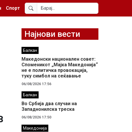
н
Спорт
Најнови вести
Балкан
Македонски национален совет:
Споменикот „Мајка Македонија“
не е политичка провокација,
туку симбол на сеќавање
06/08/2026 17:56
Балкан
Во Србија два случaи на
Западнонилска треска
в
06/08/2026 17:50
Македонија