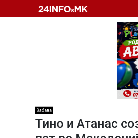
Skip to main content
Забава
Тино и Атанас со