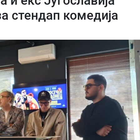
а и екс Југославија
за стендап комедија