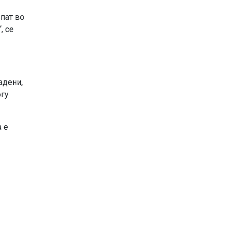
пат во
, се
адени,
огу
 е