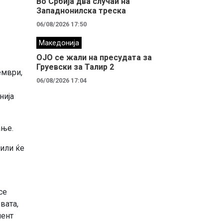
Во Србија два случaи на
Западнонилска треска
06/08/2026 17:50
Македонија
ОЈО се жали на пресудата за
Груевски за Талир 2
ември,
06/08/2026 17:04
нија
ање.
 или ќе
се
вата,
мент