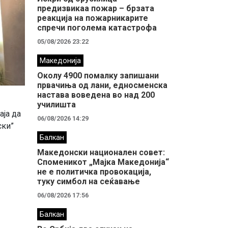
предизвикаа пожар – брзата
реакција на пожарникарите
спречи поголема катастрофа
05/08/2026 23:22
Македонија
Околу 4900 помалку запишани
првачиња од лани, едносменска
настава воведена во над 200
училишта
аја да
06/08/2026 14:29
ски”
Балкан
Македонски национален совет:
Споменикот „Мајка Македонија“
не е политичка провокација,
туку симбол на сеќавање
06/08/2026 17:56
Балкан