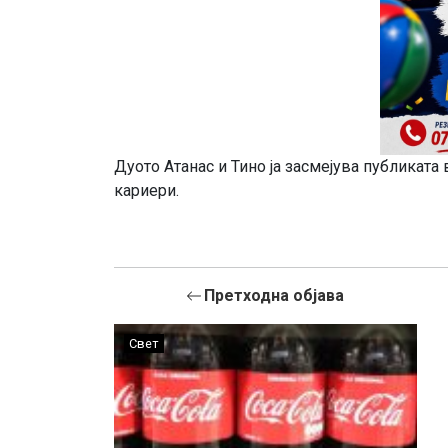
Дуото Атанас и Тино ја засмејува публиката 
кариери.
Претходна објава
Свет