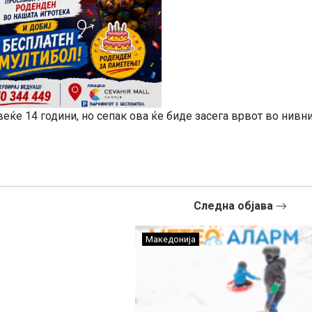
веќе 14 години, но сепак ова ќе биде засега врвот во нивн
Следна објава
Македонија