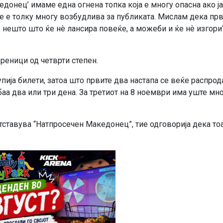
едонец’ имаме една огнена топка која е многу опасна ако ја
е е толку многу возбудлива за публиката. Мислам дека прв
ешто што ќе нѐ лансира повеќе, а можеби и ќе нѐ изгори“
реници од четврти степен.
упија билети, затоа што првите два настапа се веќе распрод
ебаа два или три дена. За третиот на 8 ноември има уште мн
ставува “Натпросечен Македонец”, тие одговорија дека тоа