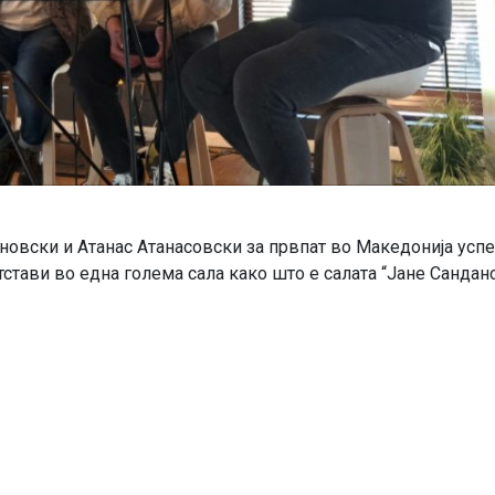
овски и Атанас Атанасовски за првпат во Македонија успе
тстави во една голема сала како што е салата “Јане Сандан