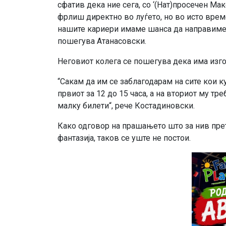
сфатив дека ние сега, со ‘(Нат)просечен Мак
фрлиш директно во луѓето, но во исто врем
нашите кариери имаме шанса да направиме н
пошегува Атанасовски.
Неговиот колега се пошегува дека има изго
“Сакам да им се заблагодарам на сите кои к
првиот за 12 до 15 часа, а на вториот му тр
малку билети“, рече Костадиновски.
Како одговор на прашањето што за нив прет
фантазија, таков се уште не постои.