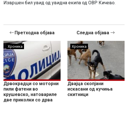
Извршен бил увид од увидна екипа од ОВР Кичево.
Претходна објава
Следна објава
Хроника
Хроника
Дрвокрадци со моторни
Двајца скопјани
пили фатени во
искасани од кучиња
крушевско, натовариле
скитници
две приколки со дрва