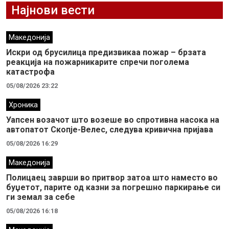
Најнови вести
Македонија
Искри од брусилица предизвикаа пожар – брзата
реакција на пожарникарите спречи поголема
катастрофа
05/08/2026 23:22
Хроника
Уапсен возачот што возеше во спротивна насока на
автопатот Скопје-Велес, следува кривична пријава
05/08/2026 16:29
Македонија
Полицаец заврши во притвор затоа што наместо во
буџетот, парите од казни за погрешно паркирање си
ги земал за себе
05/08/2026 16:18