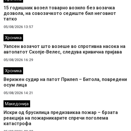
15 годишник возел товарно возило без возачка
дозвола, на совозачкото седиште бил неговиот
татко
05/08/2026 13:57
Хроника
Уапсен возачот што возеше во спротивна насока на
автопатот Скопје-Велес, следува кривична пријава
05/08/2026 16:29
Хроника
Верижен судир на патот Прилеп – Битола, повредени
осум лица
05/08/2026 14:21
Македонија
Искри од брусилица предизвикаа пожар – брзата
реакција на пожарникарите спречи поголема
катастрофа