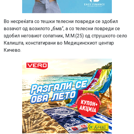
Во несреќата со тешки телесни повреди се здобил
возачот од возилото „бмв“, а со телесни повреди се
здобил неговиот сопатник, М.М.(25) од струшкото село
Калишта, констатирани во Медицинскиот центар
Кичево.