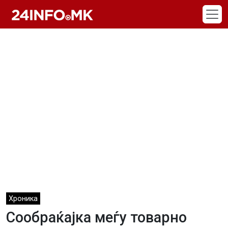
Skip to main content
Хроника
Сообраќајка меѓу товарно