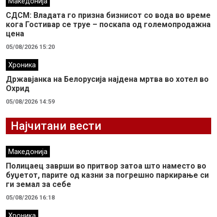
Македонија
СДСМ: Владата го призна бизнисот со вода во време
кога Гостивар се труе – поскапа од големопродажна
цена
05/08/2026 15:20
Хроника
Државјанка на Белорусија најдена мртва во хотел во
Охрид
05/08/2026 14:59
Најчитани вести
Македонија
Полицаец заврши во притвор затоа што наместо во
буџетот, парите од казни за погрешно паркирање си
ги земал за себе
05/08/2026 16:18
Хроника