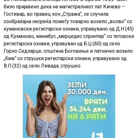
било пријавено дека на магистралниот пат Кичево –
Гостивар, во правец кон „Стража“, се случила
сообраќајна несреќа помеѓу товарно возило „волво“ со
кумановски регистарски ознаки, управувано од Д.Н.(45)
од Куманово, минибус „мерцедес спринтер“ со тетовски
регистарски ознаки, управуван од Б.Џ.(60) од село
Горно Седларце, општина Боговиње и патничко возило
„бмв“ со струшки регистарски ознаки, управувано од
В.Л.(32) од село Ливада, струшко.