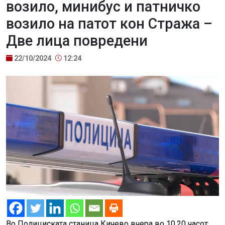
возило, минибус и патничко
возило на патот кон Стража –
Две лица повредени
22/10/2024
12:24
Во Полициската станица Кичево вчера во 10.20 часот