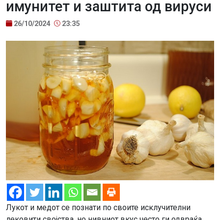
имунитет и заштита од вируси
26/10/2024
23:35
Лукот и медот се познати по своите исклучителни
лековити својства, но нивниот вкус често ги одвраќа