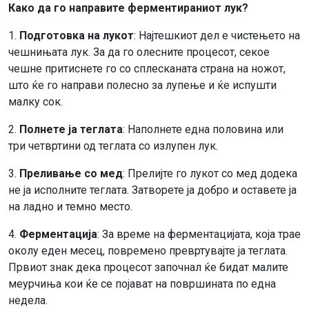
Како да го направите ферментираниот лук?
1.
Подготовка на лукот
: Најтешкиот дел е чистењето на
чешнињата лук. За да го олесните процесот, секое
чешне притиснете го со сплесканата страна на ножот,
што ќе го направи полесно за лупење и ќе испушти
малку сок.
2.
Полнете ја теглата
: Наполнете една половина или
три четвртини од теглата со излупен лук.
3.
Преливање со мед
: Прелијте го лукот со мед додека
не ја исполните теглата. Затворете ја добро и оставете ја
на ладно и темно место.
4.
Ферментација
: За време на ферментацијата, која трае
околу еден месец, повремено превртувајте ја теглата.
Првиот знак дека процесот започнал ќе бидат малите
меурчиња кои ќе се појават на површината по една
недела.