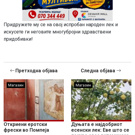
Придружете му се на овој испробан народен лек и
искусете ги неговите многубројни здравствени
придобивки!
Претходна објава
Следна објава
Магазин
Магазин
Откриени еротски
Дуњата е најдобриот
фрески во Помпеја
есенски лек: Еве што се