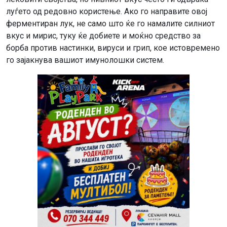
луѓето од редовно користење. Ако го направите овој
ферментиран лук, не само што ќе го намалите силниот
вкус и мирис, туку ќе добиете и моќно средство за
борба против настинки, вируси и грип, кое истовремено
го зајакнува вашиот имунолошки систем.