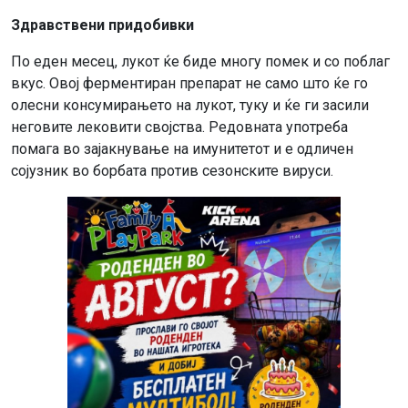
Здравствени придобивки
По еден месец, лукот ќе биде многу помек и со поблаг
вкус. Овој ферментиран препарат не само што ќе го
олесни консумирањето на лукот, туку и ќе ги засили
неговите лековити својства. Редовната употреба
помага во зајакнување на имунитетот и е одличен
сојузник во борбата против сезонските вируси.