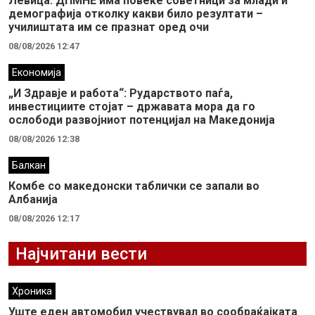
Левица: ДПМНЕ има повеќе советници за млади и
демографија отколку какви било резултати –
училиштата им се празнат оред очи
08/08/2026 12:47
Економија
„И Здравје и работа“: Рударството паѓа,
инвестициите стојат – државата мора да го
ослободи развојниот потенцијал на Македонија
08/08/2026 12:38
Балкан
Комбе со македонски таблички се запали во
Албанија
08/08/2026 12:17
Најчитани вести
Хроника
Уште еден автомобил учествувал во сообраќајката