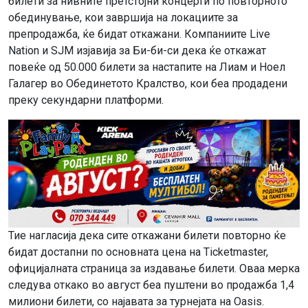
билети за нивните претстојни концерти по повторното
обединување, кои завршија на локациите за
препродажба, ќе бидат откажани. Компаниите Live
Nation и SJM изјавија за Би-би-си дека ќе откажат
повеќе од 50.000 билети за настапите на Лиам и Ноел
Галагер во Обединетото Кралство, кои беа продадени
преку секундарни платформи.
Тие нагласија дека сите откажани билети повторно ќе
бидат достапни по основната цена на Ticketmaster,
официјалната страница за издавање билети. Оваа мерка
следува откако во август беа пуштени во продажба 1,4
милиони билети, со најавата за турнејата на Oasis.