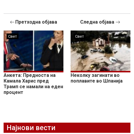
Претходна објава
Следна објава
Свет
Свет
Анкета: Предноста на
Неколку загинати во
Камала Харис пред
поплавите во Шпанија
Трамп се намали на еден
процент
Најнови вести