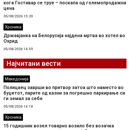
кога Гостивар се труе – поскапа од големопродажна
цена
05/08/2026 15:20
Хроника
Државјанка на Белорусија најдена мртва во хотел во
Охрид
05/08/2026 14:59
Најчитани вести
Македонија
Полицаец заврши во притвор затоа што наместо во
буџетот, парите од казни за погрешно паркирање си
ги земал за себе
05/08/2026 16:18
Хроника
15 годишник возел товарно возило без возачка