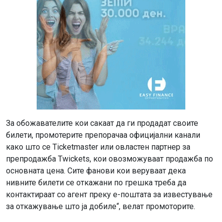
За обожавателите кои сакаат да ги продадат своите
билети, промотерите препорачаа официјални канали
како што се Ticketmaster или овластен партнер за
препродажба Twickets, кои овозможуваат продажба по
основната цена. Сите фанови кои веруваат дека
нивните билети се откажани по грешка треба да
контактираат со агент преку е-поштата за известување
за откажување што ја добиле“, велат промоторите.