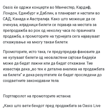
Oasis ќе одржи концерти во Манчестер, Кардиф,
Лондон, Единбург и Даблин, а планираат и настапи во
САД, Канада и Австралија. Како што можеше да се
очекува, илјадници билети се појавија на местата за
препродажба во рок од неколку часа по првичната
продажба, а промоторите на турнејата сега најавуваат
откажување на многу такви билети.
Промоторите, исто така, ги предупредија фановите да
не купуваат билети од неовластени сајтови бидејќи
може да бидат лажни или да бидат откажани. Тие
известија дека „во тек е детална анализа на продажбата
на билети“ и дека резултатите ќе бидат проследени до
соодветните законодавни тела.
Портпаролот на промоторите истакна:
„Како што вети бендот пред продажбата за Oasis Live