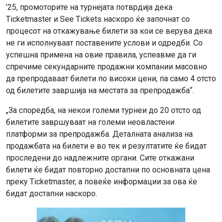
’25, промоторите на турнејата потврдија дека
Ticketmaster и See Tickets наскоро ќе започнат со
процесот на откажување билети за кои се верува дека
не ги исполнуваат поставените услови и одредби. Со
успешна примена на овие правила, успеавме да ги
спречиме секундарните продажни компании масовно
да препродаваат билети по високи цени, па само 4 отсто
од билетите завршија на местата за препродажба“.
„За споредба, на некои големи турнеи до 20 отсто од
билетите завршуваат на големи неовластени
платформи за препродажба. Деталната анализа на
продажбата на билети е во тек и резултатите ќе бидат
проследени до надлежните органи. Сите откажани
билети ќе бидат повторно достапни по основната цена
преку Ticketmaster, а повеќе информации за ова ќе
бидат достапни наскоро.