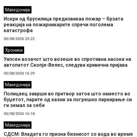
Македонија
Искри од брусилица предизвикаа пожар – брзата
реакција на пожарникарите спречи поголема
катастрофа
05/08/2026 23:22
Хроника
Уапсен возачот што возеше во спротивна насока на
автопатот Скопје-Велес, следува кривична пријава
05/08/2026 16:29
Македонија
Полицаец заврши во притвор затоа што наместо во
буџетот, парите од казни за погрешно паркирање си
ги земал за себе
05/08/2026 16:18
Македонија
СДСМ: Владата го призна бизнисот со вода во време