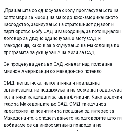
„Прашањата се однесуваа околу прогласувањето на
септември за месец на македонско-американското
наследство, засилување на стратешкиот дијалог и
партнерство меѓу САД и Македонија, за потенцијален
договор за двојно оданочување меѓу САД и
Македонија, како и за вклучување на Македонија во
програмата за укинување на визи за САД.
Се проценува дека во САД живеат над половина
милион Американци со македонско потекло.
ОМД, непартиска, неполитичка и невладина
организација, не поддржува и не може да поддржува
политички кандидати за јавни функции. Како водечки
глас за Македонците во САД, ОМД ги едуцира
креаторите на политики за прашања од интерес за
Македонците, а споделувањето на одговорите што ги
добиваме се од информативна природа и не