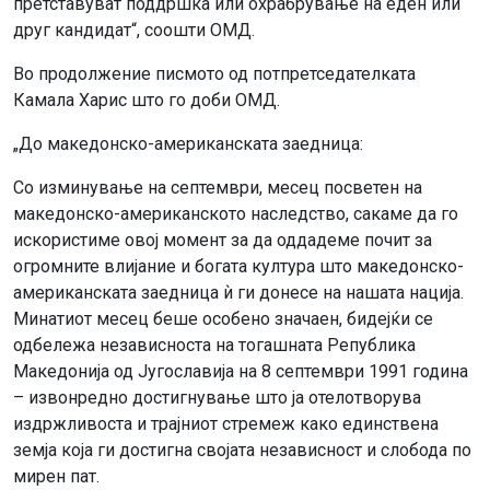
претставуват поддршка или охрабрување на еден или
друг кандидат“, соошти ОМД.
Во продолжение писмото од потпретседателката
Камала Харис што го доби ОМД.
„До македонско-американската заедница:
Со изминување на септември, месец посветен на
македонско-американското наследство, сакаме да го
искористиме овој момент за да оддадеме почит за
огромните влијание и богата култура што македонско-
американската заедница ѝ ги донесе на нашата нација.
Минатиот месец беше особено значаен, бидејќи се
одбележа независноста на тогашната Република
Македонија од Југославија на 8 септември 1991 година
– извонредно достигнување што ја отелотворува
издржливоста и трајниот стремеж како единствена
земја која ги достигна својата независност и слобода по
мирен пат.