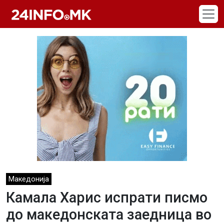
Skip to main content
Македонија
Камала Харис испрати писмо
до македонската заедница во