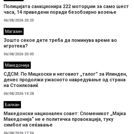
Полицијата санкционира 222 моторџии за само шест
часа, 14 приведени поради безобѕирно возење
06/08/2026 20:25
Магазин
Зошто секое дете треба да поминува време во
игротека?
06/08/2026 20:05
Македонија
СДСМ: По Мицкоски и неговиот „талог” за Илинден,
денес продолжи ужасното навредување од страна
на Стоилковиќ
06/08/2026 19:28
Балкан
Македонски национален совет: Споменикот „Мајка
Македонија“ не е политичка провокација, туку
симбол на сеќавање
06/08/2026 17:56