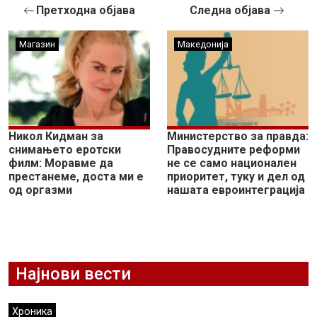
Претходна објава
Следна објава
Магазин
Македонија
Никол Кидман за
Министерство за правда:
снимањето еротски
Правосудните реформи
филм: Моравме да
не се само национален
престанеме, доста ми е
приоритет, туку и дел од
од оргазми
нашата евроинтеграција
Најнови вести
Хроника