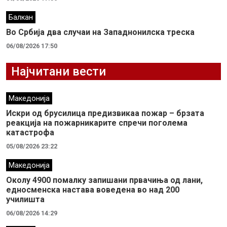
Балкан
Во Србија два случaи на Западнонилска треска
06/08/2026 17:50
Најчитани вести
Македонија
Искри од брусилица предизвикаа пожар – брзата
реакција на пожарникарите спречи поголема
катастрофа
05/08/2026 23:22
Македонија
Околу 4900 помалку запишани првачиња од лани,
едносменска настава воведена во над 200
училишта
06/08/2026 14:29