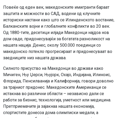
Повеќе од еден век, македонските имигранти бараат
заштита и можности во САД, водени од клучните
историски настани како што се Илинденското востание,
Балканските војни и глобалните конфликти во 20 век.
Од 1880-тите, десетици илјади Македонци најдоа нов
дом овде, придонесувајќи за богатата разноликост на
нашата нација. Денес, околу 500.000 поединци со
македонско потекло прогресираат и придонесуваат во
заедниците низ нашата држава.
Силното присуство на Македонци во држави како
Мичиген, Њу Џерси, Њујорк, Охајо, Индијана, Илиноис,
Флорида, Пенсилванија и Калифорнија, говори доволно
за трајниот придонес. Македонските Американци се
истакнаа во различни области – независно дали се
работи за бизнис, технологија, уметност или медицина.
Претприемачите ја зајакнаа нашата економија,
спортистите донесоа дома олимписки медали, а