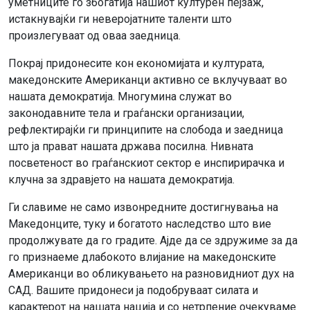
уметниците го збогатија нашиот културен пејзаж,
истакнувајќи ги неверојатните таленти што
произлегуваат од оваа заедница.
Покрај придонесите кон економијата и културата,
македонските Американци активно се вклучуваат во
нашата демократија. Многумина служат во
законодавните тела и граѓански организации,
рефлектирајќи ги принципите на слобода и заедница
што ја прават нашата држава посилна. Нивната
посветеност во граѓанскиот сектор е инспирирачка и
клучна за здравјето на нашата демократија.
Ги славиме не само извонредните достигнувања на
Македонците, туку и богатото наследство што вие
продолжувате да го градите. Ајде да се здружиме за да
го признаеме длабокото влијание на македонските
Американци во обликувањето на разновидниот дух на
САД. Вашите придонеси ја подобруваат силата и
карактерот на нашата нација и со нетрпение очекуваме