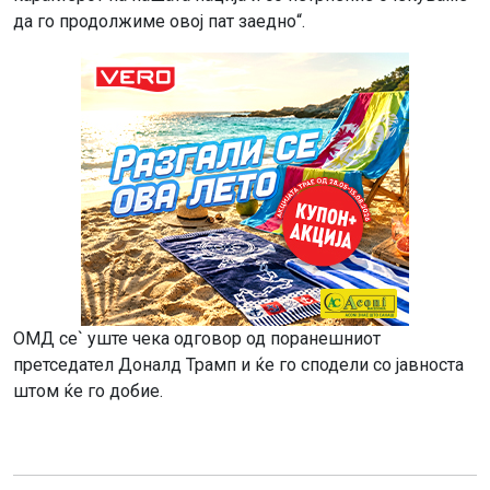
да го продолжиме овој пат заедно“.
ОМД се` уште чека одговор од поранешниот
претседател Доналд Трамп и ќе го сподели со јавноста
штом ќе го добие.