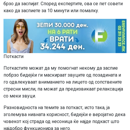
брзо да заспијат. Според експертите, ова се пет совети
како да заспиете за 10 минути или помалку.
Поткасти
Поткастите можат да му помогнат некому да заспие
побрзо бидејќи ги маскираат звуците од позадината и
го одвлекуваат вниманието на лицето од сопствените
стресни мисли, па можат да предизвикаат релаксација
со меки звуци.
Разновидноста на темите за поткаст, исто така, ја
зголемува нивната корисност, бидејќи е веројатно дека
човекот кој страда од несоница ќе најде подкаст што
најдобро функционира за него.