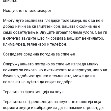
спиење.
Исклучете го телевизорот
Многу луѓе заспиваат гледајќи телевизија, но ова не е
добар начин за квалитетен сон. Вашата околина не е
само осветлување. Звуците играат голема улога. Ова ги
вклучува звуците што ги создава вашиот вентилатор,
клима-уред, телевизор и телефон.
Создадете средина погодна за спиење
Опкружувањето погодно за спиење изгледа малку
поинаку за секого, но вистинската температура, ниво на
бучава, удобниот душек и темнината, може да им
помогнат на луѓето да спијат подобро.
Терапија со фреквенција на звук
Терапијата со фреквенција на звук е технологија која
користи звуци и вибрации за да го намали стресот, да