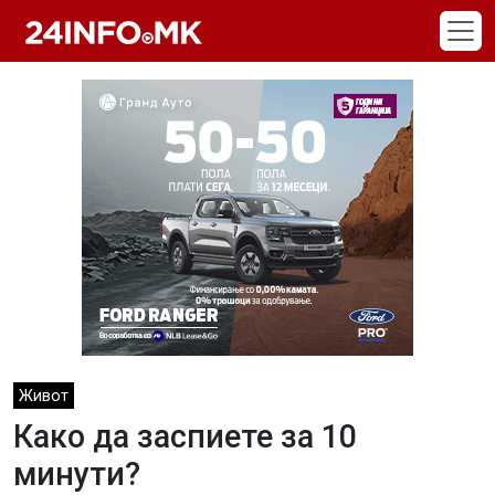
Skip to main content
Живот
Како да заспиете за 10
минути?