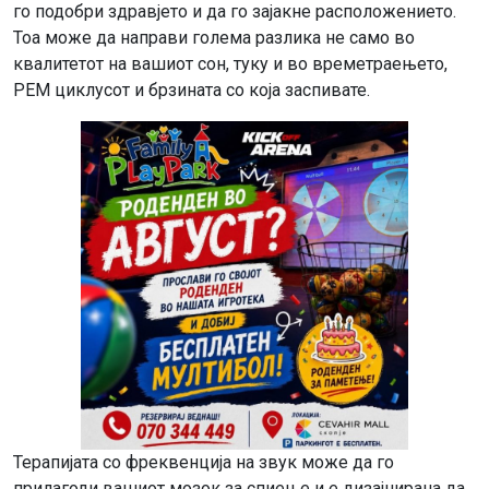
го подобри здравјето и да го зајакне расположението.
Тоа може да направи голема разлика не само во
квалитетот на вашиот сон, туку и во времетраењето,
РЕМ циклусот и брзината со која заспивате.
Терапијата со фреквенција на звук може да го
прилагоди вашиот мозок за спиење и е дизајнирана да