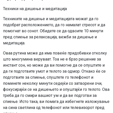
Техники на дишење и медитација
Техниките на дишење и медитацијата можат да го
подобрат расположението, да го намалат стресот и да
помогнат во сонот. Обидете се да одвоите 10 минути
пред спиење за релаксација, вежби за дишење и
медитација.
Оваа рутина може да има повеќе придобивки отколку
што многумина веруваат. Тоа не е брзо решение за
инстант сон, но може да ви помогне да се опуштите и
да ги подготвите умот и телото за одмор. Откако ќе се
подготвите за спиење, спуштете го телефонот и
поминете неколку минути седејќи со затворени очи,
фокусирајќи се на дишењето и опуштајќи го телото. Ова
треба да го смири вашиот ум и да ве подготви за
спиење. Исто така, ви помага да избегнете изложување
на сина светлина од телефонот или телевизорот пред