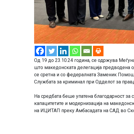
Од 19 до 23.10.24 година, се одржува Меѓун
што македонската делегација предводена о
се сретна и со федералнaта Заменик Помош
Службата за криминал при Одделот за прав
На средбата беше упатена благодарност за 
капацитетите и модернизација на македонск
на ИЦИТАП преку Амбасадата на САД во Ско