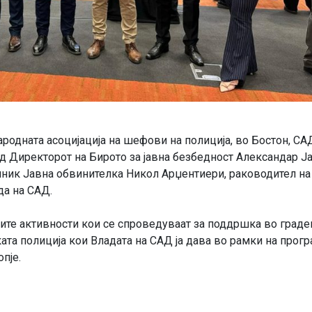
ародната асоцијација на шефови на полиција, во Бостон, СА
д Директорот на Бирото за јавна безбедност Александар Ј
ник Јавна обвинителка Никол Арџентиери, раководител на
да на САД.
сите активности кои се спроведуваат за поддршка во град
ата полиција кои Владата на САД ја дава во рамки на прог
пје.