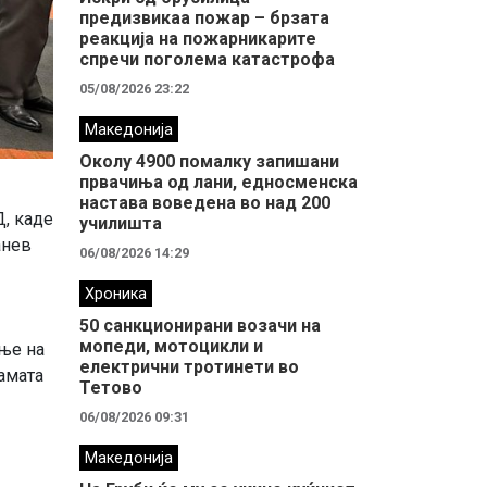
предизвикаа пожар – брзата
реакција на пожарникарите
спречи поголема катастрофа
05/08/2026 23:22
Македонија
Околу 4900 помалку запишани
првачиња од лани, едносменска
настава воведена во над 200
Д, каде
училишта
анев
06/08/2026 14:29
Хроника
50 санкционирани возачи на
мопеди, мотоцикли и
ење на
електрични тротинети во
рамата
Тетово
06/08/2026 09:31
Македонија