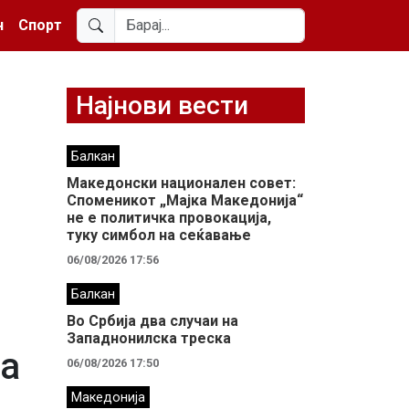
н
Спорт
Најнови вести
Балкан
Македонски национален совет:
Споменикот „Мајка Македонија“
не е политичка провокација,
туку симбол на сеќавање
06/08/2026 17:56
Балкан
Во Србија два случaи на
Западнонилска треска
на
06/08/2026 17:50
Македонија