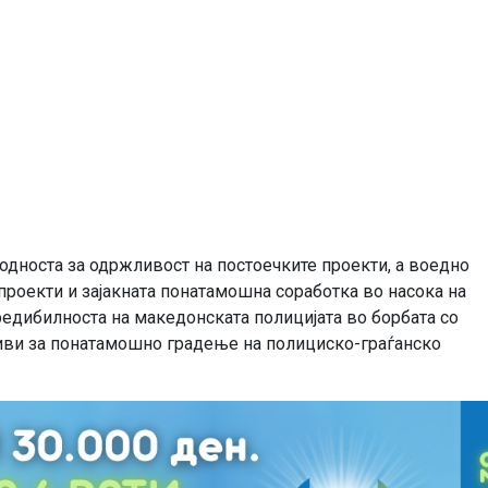
дноста за одржливост на постоечките проекти, а воедно
роекти и зајакната понатамошна соработка во насока на
редибилноста на македонската полицијата во борбата со
тиви за понатамошно градење на полициско-граѓанско