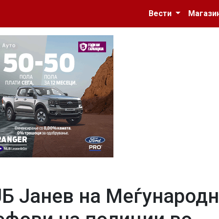
Вести
Магази
ЈБ Јанев на Меѓународ