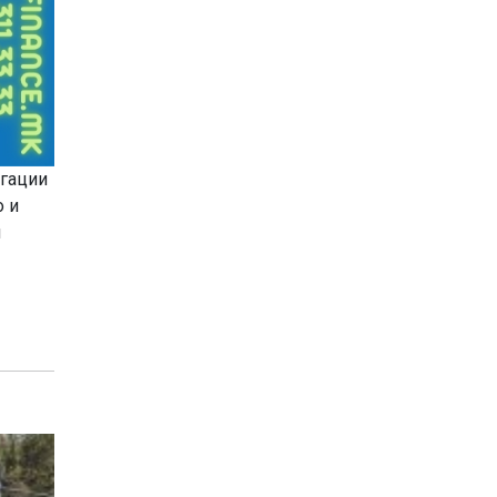
егации
о и
и