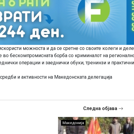
искористи можноста и да се сретне со своите колеги и дел
те во бескомпромисната борба со криминалот на регионалн
еднички операции и заеднички обуки, тренинзи и практичн
ти средби и активности на Македонската делегација
Следна објава
Македонија