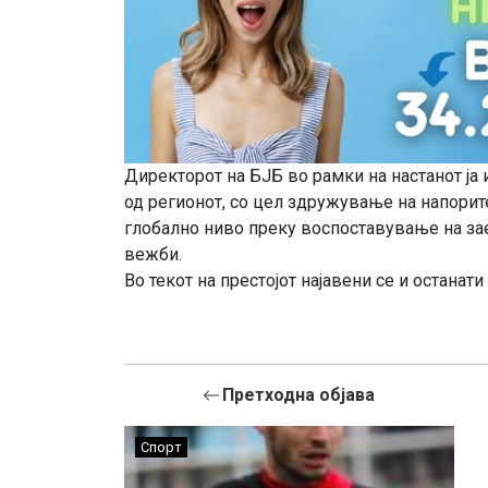
Директорот на БЈБ во рамки на настанот ја 
од регионот, со цел здружување на напори
глобално ниво преку воспоставување на за
вежби.
Во текот на престојот најавени се и остана
Претходна објава
Спорт