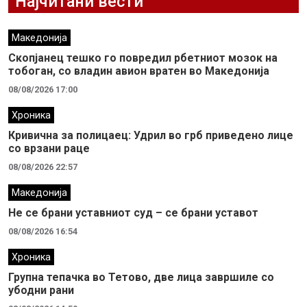
Најчитани вести
Македонија
Скопјанец тешко го повредил рбетниот мозок на
тобоган, со владин авион вратен во Македонија
08/08/2026 17:00
Хроника
Кривична за полицаец: Удрил во грб приведено лице
со врзани раце
08/08/2026 22:57
Македонија
Не се брани уставниот суд – се брани уставот
08/08/2026 16:54
Хроника
Групна тепачка во Тетово, две лица завршиле со
убодни рани