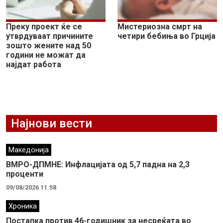
Преку проект ќе се
Mистериозна смрт на
утврдуваат причините
четири бебиња во Грција
зошто жените над 50
години не можат да
најдат работа
Најнови вести
Македонија
ВМРО-ДПМНЕ: Инфлацијата од 5,7 падна на 2,3
проценти
09/08/2026 11:58
Хроника
Постапка против 46-годишник за несреќата во