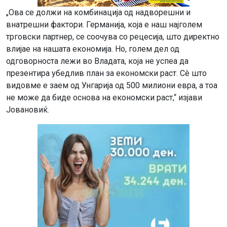
„Ова се должи на комбинација од надворешни и
внатрешни фактори. Германија, која е наш најголем
трговски партнер, се соочува со рецесија, што директно
влијае на нашата економија. Но, голем дел од
одговорноста лежи во Владата, која не успеа да
презентира убедлив план за економски раст. Сè што
видовме е заем од Унгарија од 500 милиони евра, а тоа
не може да биде основа на економски раст,“ изјави
Јовановиќ.