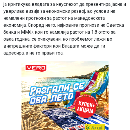
ја критикува владата за неуспехот да презентира јасна и
уверлива визија за економски развој, во услови на
намалени прогнози за растот на македонската
економија. Според него, најновите прогнози на Светска
банка и ММФ, кои го намалија растот на 1,8 отсто за
оваа година, се очекувани, но проблемот лежи во
внатрешните фактори кои Владата може да ги
адресира, а не го прави тоа.