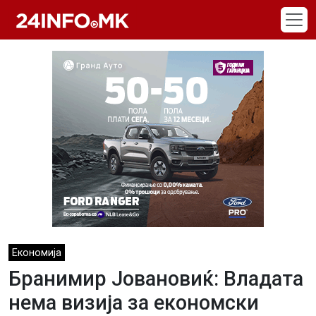
Skip to main content
Економија
Бранимир Јовановиќ: Владата
нема визија за економски