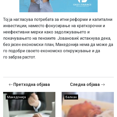
Тој ја нагласува потребата за итни реформи и капитални
инвестиции, наместо фокусирање на краткорочни и
неефективни мерки како задолжувањето и
покачувањето на пензиите. Јовановиќ истакнува дека,
без јасен економски план, Македонија нема да може да
го подобри своето економско опкружување и да
го забрза растот.
Претходна објава
Следна објава
Македонија
Балкан