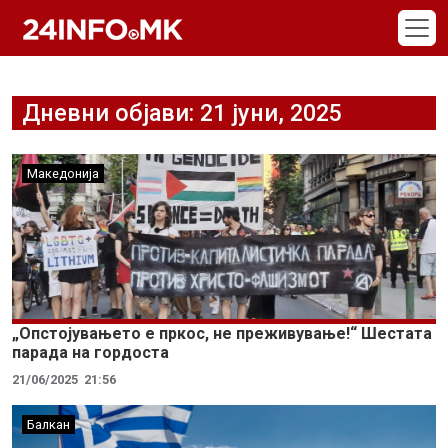
Skip to main content
Дневни објави: 21 јуни, 2025
Македонија
„Опстојувањето е пркос, не преживување!“ Шестата
парада на гордоста
21/06/2025
21:56
Балкан