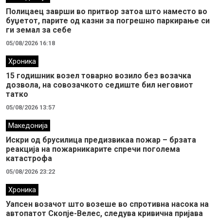
Полицаец заврши во притвор затоа што наместо во
буџетот, парите од казни за погрешно паркирање си
ги земал за себе
05/08/2026 16:18
Хроника
15 годишник возел товарно возило без возачка
дозвола, на совозачкото седиште бил неговиот
татко
05/08/2026 13:57
Македонија
Искри од брусилица предизвикаа пожар – брзата
реакција на пожарникарите спречи поголема
катастрофа
05/08/2026 23:22
Хроника
Уапсен возачот што возеше во спротивна насока на
автопатот Скопје-Велес, следува кривична пријава