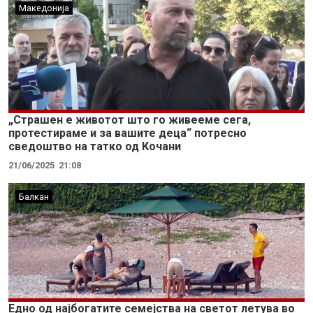
Македонија
„Страшен е животот што го живееме сега,
протестираме и за вашите деца“ потресно
сведоштво на татко од Кочани
21/06/2025
21:08
Балкан
Едно од најбогатите семејства на светот летува во